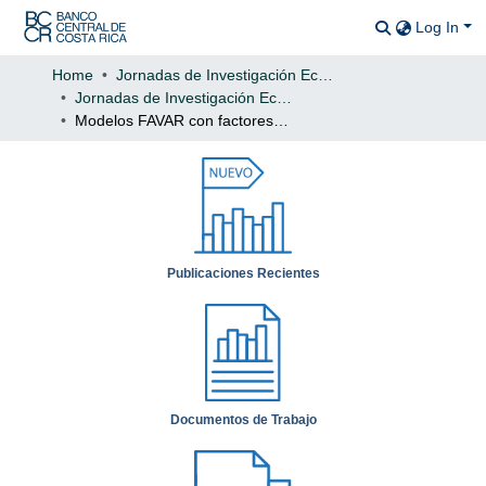
Log In
Communitie
All of DSp
Home
Jornadas de Investigación Económica
Jornadas de Investigación Económica: 2024
Statistics
Modelos FAVAR con factores estáticos y dinámicos para pronosticar la inflación en Costa Rica
Publicaciones Recientes
Documentos de Trabajo