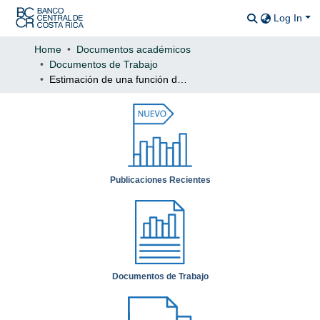
Log In
Communitie
All of DSp
Home
Documentos académicos
Documentos de Trabajo
Statistics
Estimación de una función de producción para Costa Rica 1978 - 2010
Publicaciones Recientes
Documentos de Trabajo