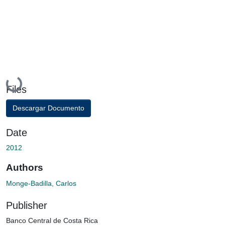
Loading...
Files
Descargar Documento
Date
2012
Authors
Monge-Badilla, Carlos
Publisher
Banco Central de Costa Rica