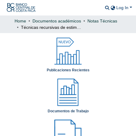
Log In
Communitie
All of DSp
Home
Documentos académicos
Notas Técnicas
Técnicas recursivas de estimación de los coeficientes de regresión
Statistics
Publicaciones Recientes
Documentos de Trabajo