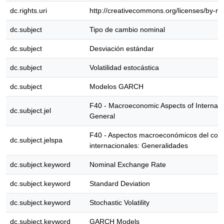
dc.rights.uri
http://creativecommons.org/licenses/by-nc
dc.subject
Tipo de cambio nominal
dc.subject
Desviación estándar
dc.subject
Volatilidad estocástica
dc.subject
Modelos GARCH
F40 - Macroeconomic Aspects of Internati
dc.subject.jel
General
F40 - Aspectos macroeconómicos del comer
dc.subject.jelspa
internacionales: Generalidades
dc.subject.keyword
Nominal Exchange Rate
dc.subject.keyword
Standard Deviation
dc.subject.keyword
Stochastic Volatility
dc.subject.keyword
GARCH Models