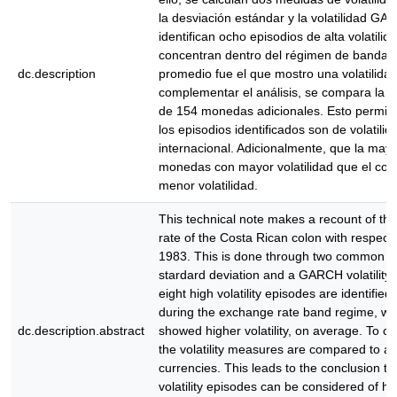
la desviación estándar y la volatilidad GA
identifican ocho episodios de alta volatilid
concentran dentro del régimen de banda 
dc.description
promedio fue el que mostro una volatilidad
complementar el análisis, se compara la vol
de 154 monedas adicionales. Esto permite
los episodios identificados son de volatilida
internacional. Adicionalmente, que la may
monedas con mayor volatilidad que el co
menor volatilidad.
This technical note makes a recount of the 
rate of the Costa Rican colon with respect 
1983. This is done through two common vol
stardard deviation and a GARCH volatility e
eight high volatility episodes are identifi
during the exchange rate band regime, whi
dc.description.abstract
showed higher volatility, on average. To c
the volatility measures are compared to a 
currencies. This leads to the conclusion th
volatility episodes can be considered of high 