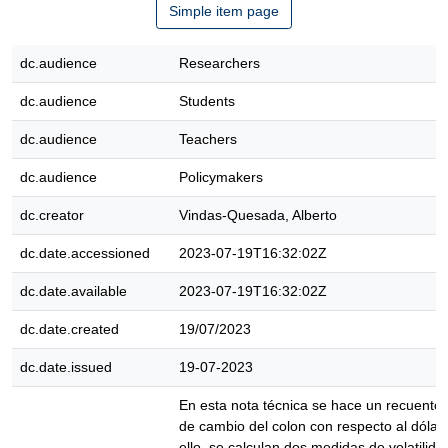
Simple item page
dc.audience
Researchers
dc.audience
Students
dc.audience
Teachers
dc.audience
Policymakers
dc.creator
Vindas-Quesada, Alberto
dc.date.accessioned
2023-07-19T16:32:02Z
dc.date.available
2023-07-19T16:32:02Z
dc.date.created
19/07/2023
dc.date.issued
19-07-2023
En esta nota técnica se hace un recuento de
de cambio del colon con respecto al dólar 
ello, se calculan dos medidas de volatilid