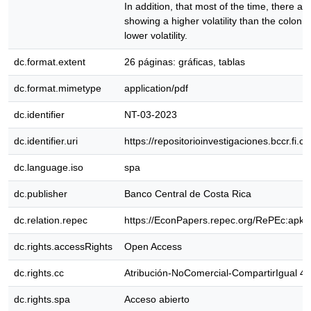
In addition, that most of the time, there a
showing a higher volatility than the colon
lower volatility.
dc.format.extent
26 páginas: gráficas, tablas
dc.format.mimetype
application/pdf
dc.identifier
NT-03-2023
dc.identifier.uri
https://repositorioinvestigaciones.bccr.fi.
dc.language.iso
spa
dc.publisher
Banco Central de Costa Rica
dc.relation.repec
https://EconPapers.repec.org/RePEc:apk:
dc.rights.accessRights
Open Access
dc.rights.cc
Atribución-NoComercial-CompartirIgual 4.0
dc.rights.spa
Acceso abierto