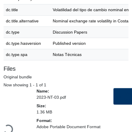
dc.title
Volatilidad del tipo de cambio nominal en 
dc.title.alternative
Nominal exchange rate volatility in Costa 
dc.type
Discussion Papers
dc.type.hasversion
Published version
dc.type.spa
Notas Técnicas
Files
Original bundle
Now showing
1 - 1 of 1
Name:
Des
2023-NT-03.pdf
Doc
Size:
1.36 MB
Loading...
Format:
Adobe Portable Document Format