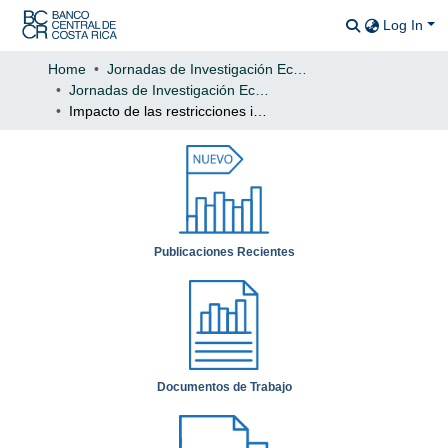
Log In
Communitie
All of DSp
Home
Jornadas de Investigación Económica
Jornadas de Investigación Económica: 2021
Statistics
Impacto de las restricciones impuestas para controlar los contagios por COVID-19 en Costa Rica: Un enfoque cantonal
Publicaciones Recientes
Documentos de Trabajo