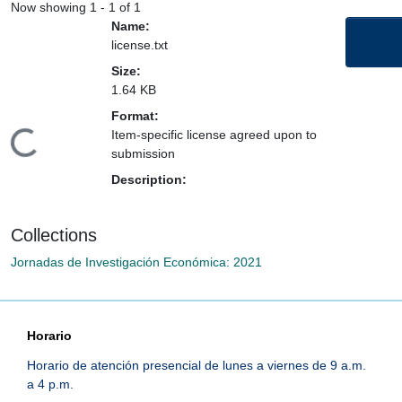
Now showing
1 - 1 of 1
Name:
Des
license.txt
Doc
Size:
1.64 KB
Format:
Item-specific license agreed upon to
Loading...
submission
Description:
Collections
Jornadas de Investigación Económica: 2021
Horario
Horario de atención presencial de lunes a viernes de 9 a.m.
a 4 p.m.