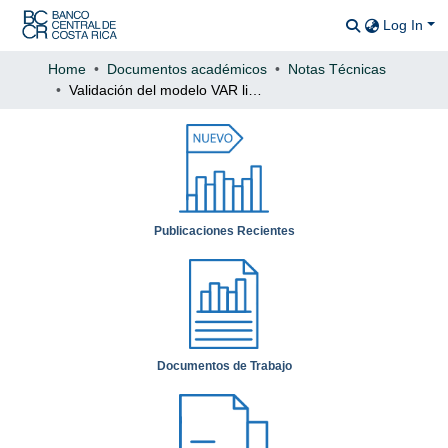
Log In
Communitie
All of DSp
Home
Documentos académicos
Notas Técnicas
Validación del modelo VAR lineal de mecanismos de transmisión de la política monetaria
Statistics
Publicaciones Recientes
Documentos de Trabajo