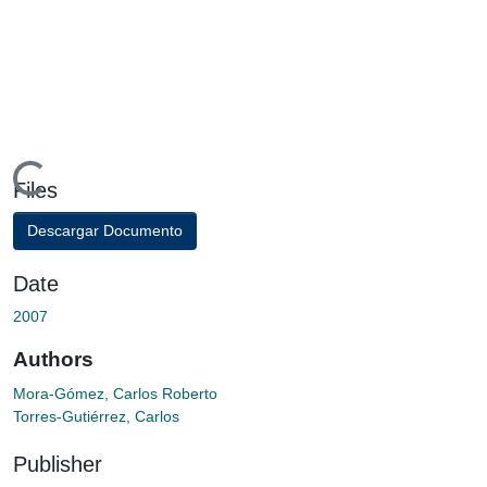
Loading...
Files
Descargar Documento
Date
2007
Authors
Mora-Gómez, Carlos Roberto
Torres-Gutiérrez, Carlos
Publisher