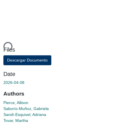
ading...
Files
Descargar Documento
Date
2026-04-08
Authors
Pierce, Allison
Saborío-Muñoz, Gabriela
Sandí-Esquivel, Adriana
Tovar, Martha