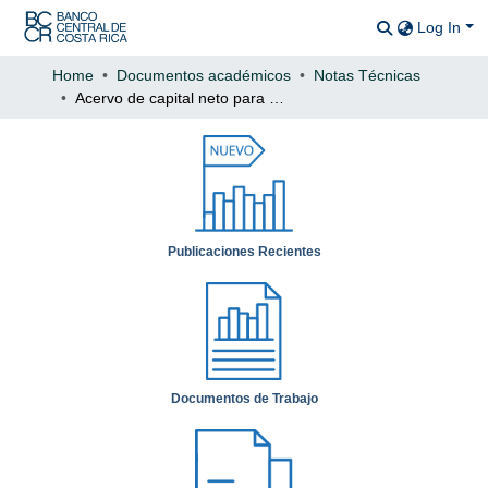
Log In
Communitie
All of DSp
Home
Documentos académicos
Notas Técnicas
Acervo de capital neto para Costa Rica: Proceso de compilación y resultados obtenidos
Statistics
Publicaciones Recientes
Documentos de Trabajo